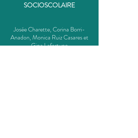
SOCIOSCOLAIRE
Josée Charette, Corina Borri-
Anadon, Monica Ruiz Casares et
Gina Lafortune
Conseil de recherche en sciences
humaines (CRSH)
(2019-2022)
élèves réfugiés et demandeurs d'asile;
expérience socioscolaire; parcours post-
migratoire.
Axe - Réalité des milieux scolaires et
expérience socioscolaire