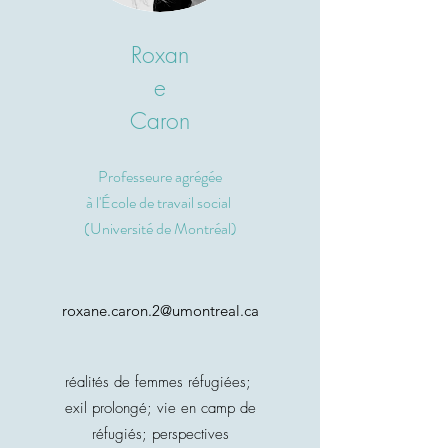
Roxan
e
Caron
Professeure agrégée
à l
'École de travail social
(Université de Montréal)
roxane.caron.2@umontreal.ca
réalités de femmes réfugiées;
exil prolongé; vie en camp de
réfugiés; perspectives