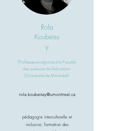
Rola
Koubeiss
y
Professeure adjointe à la Faculté
des sciences de l'éducation
(Université de Montréal
)
rola.koubeissy@umontreal.ca
pédagogie interculturelle et
inclusive; formation des