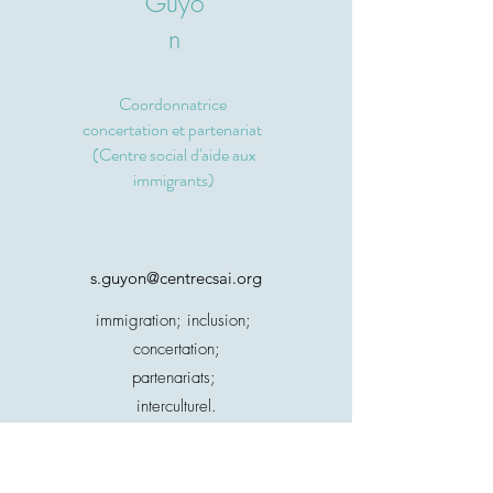
Guyo
n
Coordonnatrice
concertation et partenariat
(Centre social d'aide
aux
immigrants)
s.guyon@centrecsai.org
immigration; inclusion;
concertation;
partenariats;
interculturel.