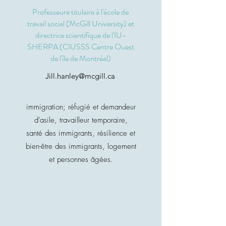
Professeure titulaire à l'école de
travail social (McGill University) et
directrice scientifique de l'IU-
SHERPA (CIUSSS Centre Ouest
de l'île de Montréal)
Jill.hanley@mcgill.ca
immigration; réfugié et demandeur
d'asile, travailleur temporaire,
santé des immigrants, résilience et
bien-être des immigrants, logement
et personnes âgées.